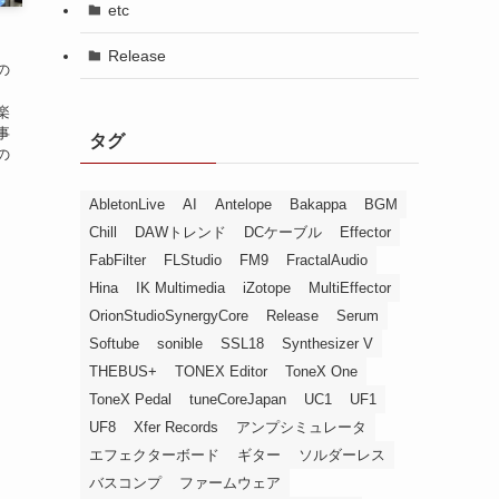
etc
Release
の
、
楽
事
タグ
の
AbletonLive
AI
Antelope
Bakappa
BGM
Chill
DAWトレンド
DCケーブル
Effector
FabFilter
FLStudio
FM9
FractalAudio
Hina
IK Multimedia
iZotope
MultiEffector
OrionStudioSynergyCore
Release
Serum
Softube
sonible
SSL18
Synthesizer V
THEBUS+
TONEX Editor
ToneX One
ToneX Pedal
tuneCoreJapan
UC1
UF1
UF8
Xfer Records
アンプシミュレータ
エフェクターボード
ギター
ソルダーレス
バスコンプ
ファームウェア