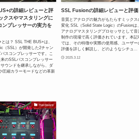
 BUS+の詳細レビューと評
SSL Fusionの詳細レビューと評価
ミックスやマスタリングに
音質とアナログの魅力がもたらすミックス
コンプレッサーの実力を
変化 SSL（Solid State Logic）のFusionは
アナログマスタリングプロセッサとして音
制作の現場で高く評価されています。本記
S+とは？ SSL THE BUS+は、
では、その特徴や実際の使用感、ユーザー
e Logic（SSL）が開発した2チャン
評価を詳しく解説し、どのようなシチュ...
グバスコンプレッサーです。こ
2025.3.12
来のSSLバスコンプレッサー
なサウンドを継承しながら、ダ
や圧縮カラーモードなどの革新
Hardware