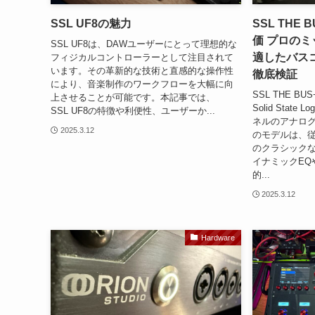
SSL UF8の魅力
SSL THE
価 プロの
SSL UF8は、DAWユーザーにとって理想的な
適したバス
フィジカルコントローラーとして注目されて
います。その革新的な技術と直感的な操作性
徹底検証
により、音楽制作のワークフローを大幅に向
SSL THE BU
上させることが可能です。本記事では、
Solid Stat
SSL UF8の特徴や利便性、ユーザーか...
ネルのアナロ
2025.3.12
のモデルは、従
のクラシック
イナミックEQ
的...
2025.3.12
Hardware