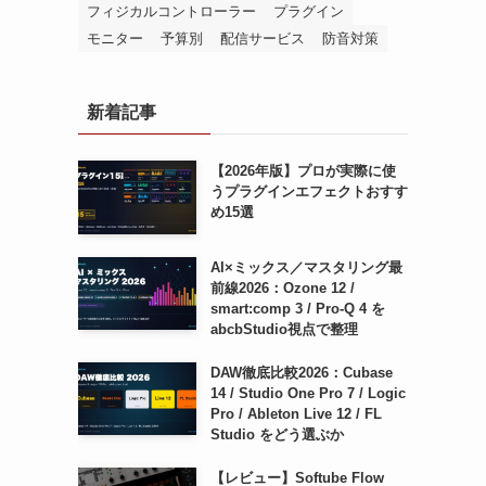
フィジカルコントローラー
プラグイン
モニター
予算別
配信サービス
防音対策
新着記事
【2026年版】プロが実際に使
うプラグインエフェクトおすす
め15選
AI×ミックス／マスタリング最
前線2026：Ozone 12 /
smart:comp 3 / Pro-Q 4 を
abcbStudio視点で整理
DAW徹底比較2026：Cubase
14 / Studio One Pro 7 / Logic
Pro / Ableton Live 12 / FL
Studio をどう選ぶか
【レビュー】Softube Flow