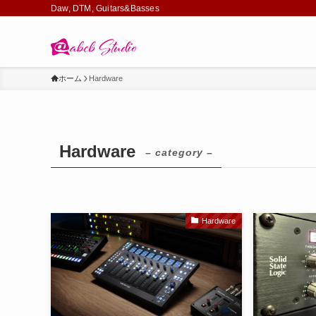
Daw, DTM, Guitars&Basses
ホーム
Hardware
Hardware
– category –
Hardware